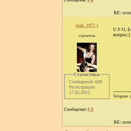
RE: огн
ivan_1971
•
U F O, Е
вопрос:)
строитель
Статистика:
Сообщений: 609
Регистрация:
------------
17.02.2012
Telegram:
Сообщение
#
5
RE: огн