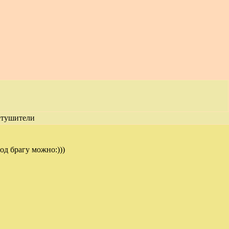
етушители
од брагу можно:)))