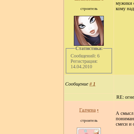
мужики е
кому над
строитель
Статистика:
Сообщений: 6
Регистрация:
14.04.2010
Сообщение
#
1
RE: огн
Галчена
•
А смысл 
понимани
строитель
смеси и 