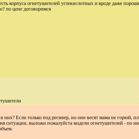
сть корпуса огнетушителей углекислотных и вроде даже порошк
о? по цене договоримся
етушители
в них? Если только под ресивер, но они весят мама не горюй, п
я ситуации, выложи пожалуйста модели огнетушителей - по ним
объем.