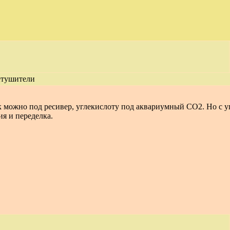
етушители
 можно под ресивер, углекислоту под аквариумный CO2. Но с у
ия и переделка.