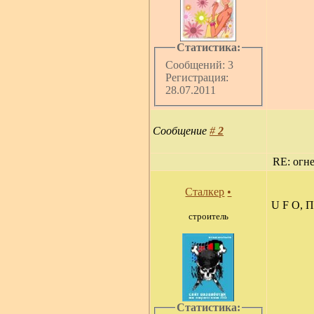
Статистика:
Сообщений: 3
Регистрация:
28.07.2011
Сообщение
#
2
RE: огн
Сталкер
•
U F O, П
строитель
Статистика: