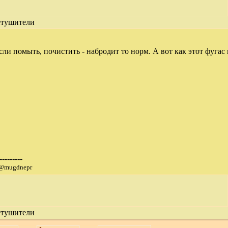
етушители
сли помыть, почистить - набродит то норм. А вот как этот фугас
---------
 @mugdnepr
етушители