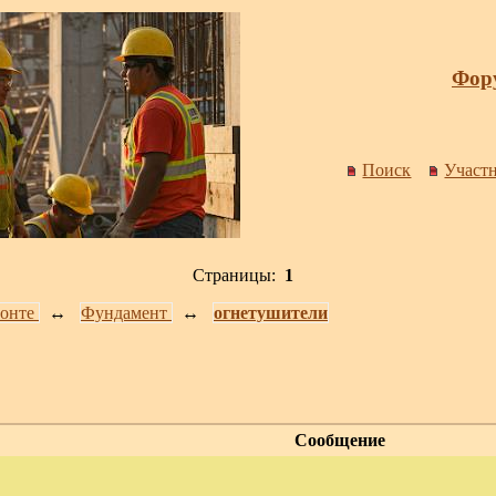
Фору
Поиск
Участ
Страницы:
1
онте
↔️
Фундамент
↔️
огнетушители
Сообщение