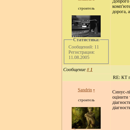
Доброго 
комп'юте
строитель
дорога, 
Статистика:
Сообщений: 11
Регистрация:
11.08.2005
Сообщение
#
1
RE: КТ п
Sandrin
•
Синус-лі
оцінити 
строитель
діагност
діагност