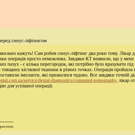
еред синус-ліфтингом
вильно кажуть! Сам робив синус-ліфтинг два роки тому. Лікар д
ики операція просто неможлива. Завдяки КТ виявили, що у мене
их пазух - є кілька перегородок, які потрібно було врахувати під
 товщину кісткової тканини в різних точках. Операція пройшла і
поставили імпланти, які прижилися чудово. Все завдяки точній ді
dental.com.ua/service/dental-diagnostics/computed-tomography
, лікар 
ію для успішної операції.
---------
ростоте.