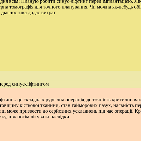
дня всім! Планую робити синус-ліфтинг перед імплантацією. Лік
рна томографія для точного планування. Чи можна як-небудь обі
а діагностика додає витрат.
еред синус-ліфтингом
фтинг - це складна хірургічна операція, де точність критично в
товщину кісткової тканини, стан гайморових пазух, наявність пе
иці може призвести до серйозних ускладнень під час операції. К
ику, ніж потім лікувати наслідки.