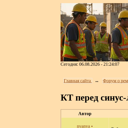
Сегодня: 06.08.2026 - 21:24:07
Главная сайта
↔️
Форум о рем
КТ перед синус
Автор
nyanya
•