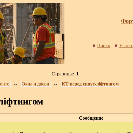
Фору
Поиск
Участ
Страницы:
1
онте
↔️
Окна и двери
↔️
КТ перед синус-ліфтингом
-ліфтингом
Сообщение