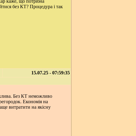
ар каже, що потрібна
йтися без КТ? Процедура і так
15.07.25 - 07:59:35
ажлива. Без КТ неможливо
регородок. Економія на
раще витратити на якісну