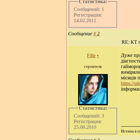
Статистика:
Сообщений: 1
Регистрация:
14.02.2011
Сообщение
#
2
RE: КТ п
Дуже пра
Fille
•
діагност
гайморов
строитель
виміряли
місяців 
https://s
інформац
Статистика:
Сообщений: 3
Регистрация:
------------
25.08.2010
Истина в п