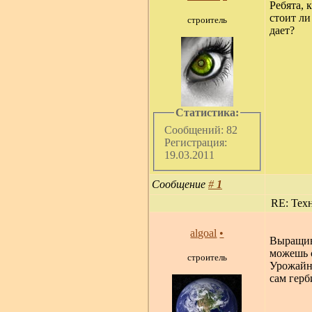
Ребята, 
стоит ли
строитель
дает?
Статистика:
Сообщений: 82
Регистрация:
19.03.2011
Сообщение
#
1
RE: Техн
algoal
•
Выращива
можешь с
строитель
Урожайно
сам гер