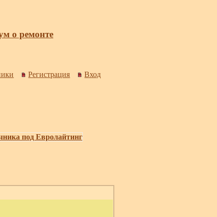
м о ремонте
ники
Регистрация
Вход
чника под Евролайтинг