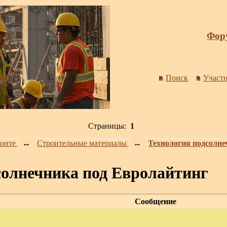
Фору
Поиск
Участ
Страницы:
1
онте
↔️
Строительные материалы
↔️
Технология подсолне
солнечника под Евролайтинг
Сообщение