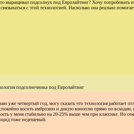
кто выращивал подсолнух под Евролайтинг? Хочу попробовать на
 связываться с этой технологией. Насколько она реально помога
ология подсолнечника под Евролайтинг
ю уже четвертый год, могу сказать что технология работает от
покойно косить амброзию и дикую коноплю прямо по всходам, и
сть у меня стабильно на 20-25% выше чем при классике. Но сем
бицид тоже недешевый.