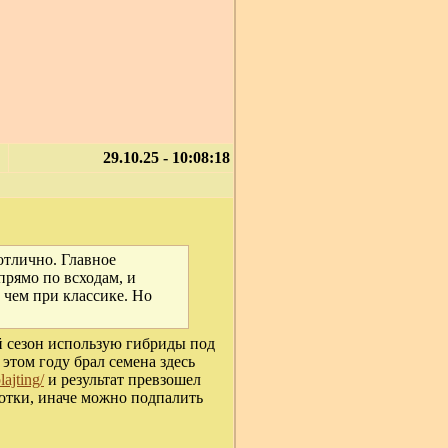
29.10.25 - 10:08:18
отлично. Главное
рямо по всходам, и
 чем при классике. Но
й сезон использую гибриды под
этом году брал семена здесь
ajting/
и результат превзошел
ботки, иначе можно подпалить