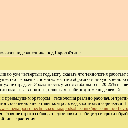
ология подсолнечника под Евролайтинг
иваю уже четвертый год, могу сказать что технология работает 
ущество - можешь спокойно косить амброзию и дикую коноплю п
лнух не страдает. Урожайность у меня стабильно на 20-25% выше
а дороже раза в полтора, плюс сам гербицид тоже недешевый.
 с предыдущим оратором - технология реально рабочая. Я трети
инг, особенно впечатляет контроль над злостными сорняками. В 
www.semena-podsolnechnika.com.ua/podsolnechnik/podsolnuh-pod-evrol
. Главное строго соблюдать дозировки гербицида и сроки обра
ойчивые растения.