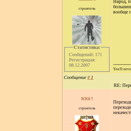
Народ, п
большинс
строитель
вообще 
Статистика:
Сообщений: 171
Регистрация:
------------
08.12.2007
You'll ne
Сообщение
#
1
RE: Пер
wwa
•
Переходн
переходн
строитель
некачест