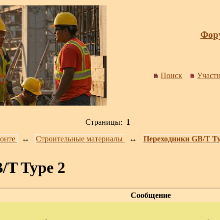
Фору
Поиск
Участ
Страницы:
1
онте
↔️
Строительные материалы
↔️
Переходники GB/T Ty
/T Type 2
Сообщение