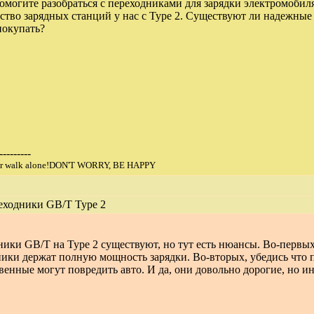
омогите разобраться с переходниками для зарядки электромобиля
тво зарядных станций у нас с Type 2. Существуют ли надежные 
покупать?
---------
ver walk alone!DON'T WORRY, BE HAPPY
еходники GB/T Type 2
ики GB/T на Type 2 существуют, но тут есть нюансы. Во-первых
ики держат полную мощность зарядки. Во-вторых, убедись что 
венные могут повредить авто. И да, они довольно дорогие, но и